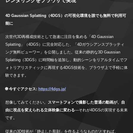
レンダリングをブラウザで実現
4D Gaussian Splatting（4DGS）の可視化環境を誰でも無料で利用可
能に
次世代3D再構成技術として急速に注目を集める「4D Gaussian
Splatting」（4DGS）に完全対応した、「4Dガウシアンスプラッティ
ング無料ビューワー」を公開しました。従来の静的な3D Gaussian
Splatting（3DGS）に時間軸を追加し、動的シーンをリアルタイムでフ
ォトリアリスティックに再現する4DGS技術を、ブラウザ上で手軽に体
験できます。
🌐 今すぐアクセス:
https://4dgs.jp/
想像してみてください。
スマートフォンで撮影した普通の動画が、自
由に視点を変えられる立体映像に変わる
―それが4DGSの実現する未来
です。
従来の3D技術が「静止した彫刻」を作るようなものだとすれば、