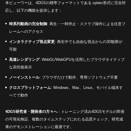
本ビューワーは、4DGSの標準フォーマットである.splatv形式に完全対
応し、以下の機能を提供します：
時系列動画の完全制御
: 再生・一時停止・スクラブ操作による任意フ
レームへのアクセス
インタラクティブ視点変更
: 再生中でも自由な視点からの3D観察が
可能
高速レンダリング
: WebGL/WebGPUを活用したブラウザネイティブ
な高性能表示
ノーインストール
: ブラウザだけで動作、専用ソフトウェア不要
クロスプラットフォーム
: Windows、Mac、Linux、モバイル端末す
べてで動作
4DGS研究者・開発者の方々へ
：トレーニング済み4DGSモデルの即座
の可視化検証、複数のタイムステップにわたる品質チェック、研究成
果のデモンストレーションに最適です。