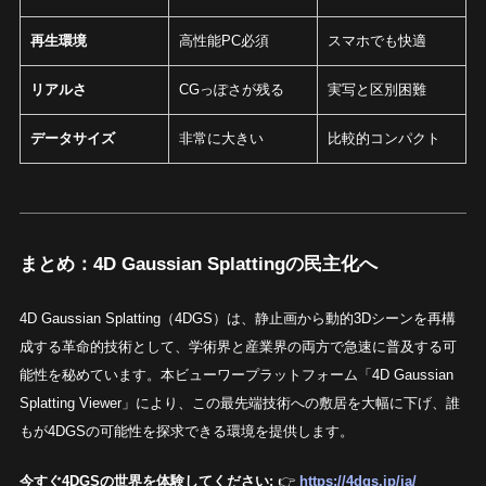
再生環境
高性能PC必須
スマホでも快適
リアルさ
CGっぽさが残る
実写と区別困難
データサイズ
非常に大きい
比較的コンパクト
まとめ：4D Gaussian Splattingの民主化へ
4D Gaussian Splatting（4DGS）は、静止画から動的3Dシーンを再構
成する革命的技術として、学術界と産業界の両方で急速に普及する可
能性を秘めています。本ビューワープラットフォーム「4D Gaussian
Splatting Viewer」により、この最先端技術への敷居を大幅に下げ、誰
もが4DGSの可能性を探求できる環境を提供します。
今すぐ4DGSの世界を体験してください:
👉
https://4dgs.jp/ja/