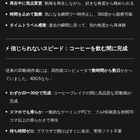
再生中に視点変更
: 動画を再生しながら、好きな角度から眺められる
時間を止めて観察
: 気になる瞬間で一時停止し、360度から観察可能
タイムトラベル感覚
: 過去の瞬間に戻って、別の角度から再体験
⚡
信じられないスピード：コーヒーを飲む間に完成
従来の3D動画作成には、高性能コンピュータで
数時間から数日
かかっ
ていました。4DGSなら：
わずか20〜30分で完成
: コーヒーブレイクの間に高品質な3D動画が
完成
スマホでも滑らか
: 一般的なゲーミングPCで、フルHD画質を秒間70
コマ以上の滑らかさで再生
待ち時間ゼロ
: ブラウザで開けばすぐに表示、専用ソフト不要