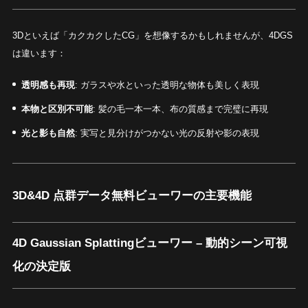
3Dといえば「カクカクしたCG」を想像するかもしれませんが、4DGS
は違います：
透明感も再現
: ガラスや水といった透明な物体も美しく表現
本物と区別不可能
: 髪の毛一本一本、布の質感まで完璧に再現
光と影も自然
: 実写と見分けがつかない光の反射や影の表現
3D&4D 点群データ無料ビューワーの主要機能
4D Gaussian Splattingビューワー
– 動的シーン可視
化の決定版