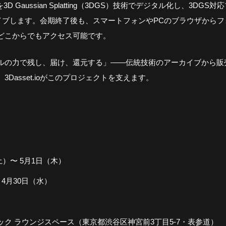
3D Gaussian Splatting（3DGS）技術でデジタル化し、3DG
でアーカイブします。会期終了後も、スマートフォンやPCのブラウザから
どこからでもアクセス可能です。
ルの力で残し、届け、還元する」——伝統技術のアーカイブから販
Dasset.ioがこのプロジェクトを支えます。
（土）〜 5月1日（木）
、4月30日（水）
ク ラウンジスペース（東京都渋谷区神宮前3丁目5-7・表参道）