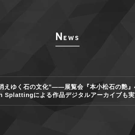
N
ews
消えゆく石の文化”——展覧会『本小松石の艶』4
ian Splattingによる作品デジタルアーカイブも