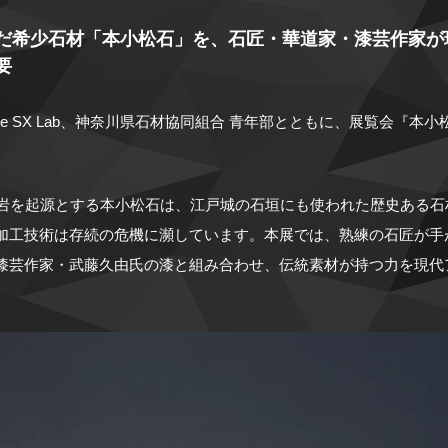
だ希少石材「本小松石」を、石匠・華道家・漆芸作家が
要
 Culture SX Lab、神奈川県石材協同組合 青年部とともに、展覧会
溶岩を起源とする本小松石は、江戸城の石垣にも使われた歴史ある
加工技術は存続の危機に瀕しています。本展では、熟練の石匠が手
漆芸作家・武藤久由氏の漆と組み合わせ、伝統素材が持つ力を現代