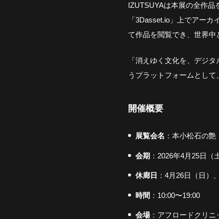
IZUTSUYAは本展の全作品を
「3Dasset.io」上
て作品を閲覧でき、世界中
「消えゆく文化を、デジタ
うプラットフォームとして、3
開催概要
展覧会名
：本小松石の艶
会期
：2026年4月25日
休廊日
：4月26日（日）
時間
：10:00〜19:00
会場
：アフロードクリニッ