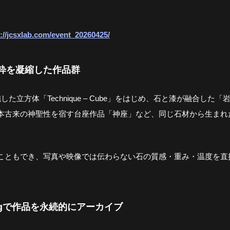
://jcsxlab.com/event_20260425/
粋を凝縮した作品群
た立方体「Technique – Cube」をはじめ、石と漆が融合した
本古来の神聖性を宿す台座作品「神座」など、同じ石材から生まれ
こともでき、写真や映像では伝わらない石の質感・重み・温度を直
lattingで作品を永続的にアーカイブ