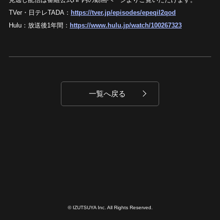
TVer・日テレTADA：
https://tver.jp/episodes/epeqil2qod
Hulu：放送後1年間：
https://www.hulu.jp/watch/100267323
一覧へ戻る
© IZUTSUYA Inc. All Rights Reserved.